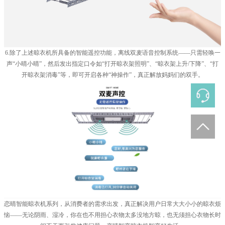
6.除了上述晾衣机所具备的智能遥控功能，离线双麦语音控制系统——只需轻唤一
声“小晴小晴”，然后发出指定口令如“打开晾衣架照明”、“晾衣架上升/下降”、“打
开晾衣架消毒”等，即可开启各种“神操作”，真正解放妈妈们的双手。
恋晴智能晾衣机系列，从消费者的需求出发，真正解决用户日常大大小小的晾衣烦
恼——无论阴雨、湿冷，你在也不用担心衣物太多没地方晾，也无须担心衣物长时